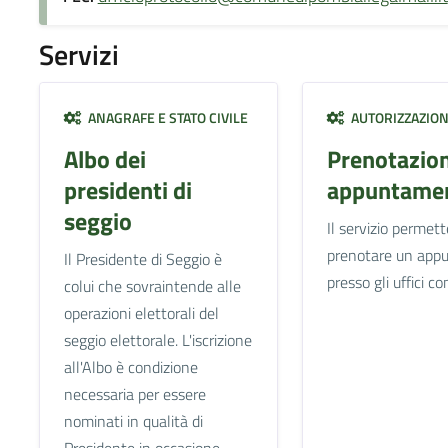
Servizi
ANAGRAFE E STATO CIVILE
AUTORIZZAZION
Albo dei
Prenotazio
presidenti di
appuntamen
seggio
Il servizio permett
prenotare un app
Il Presidente di Seggio è
presso gli uffici c
colui che sovraintende alle
operazioni elettorali del
seggio elettorale. L'iscrizione
all'Albo è condizione
necessaria per essere
nominati in qualità di
Presidente in occasione