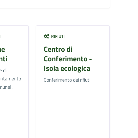
I
RIFIUTI
ne
Centro di
ti
Conferimento -
Isola ecologica
e di
untamento
Conferimento dei rifiuti
omunali.