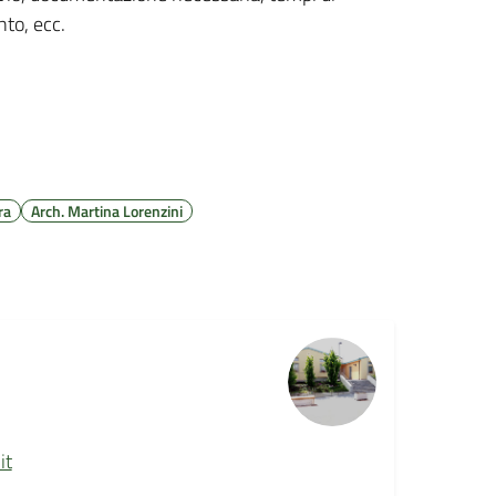
to, ecc.
ra
Arch. Martina Lorenzini
it