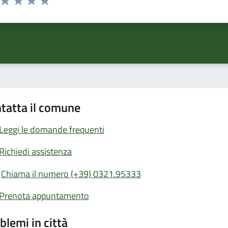
ta 1 stelle su 5
Valuta 2 stelle su 5
Valuta 3 stelle su 5
Valuta 4 stelle su 5
Valuta 5 stelle su 5
tatta il comune
Leggi le domande frequenti
Richiedi assistenza
Chiama il numero (+39) 0321.95333
Prenota appuntamento
blemi in città