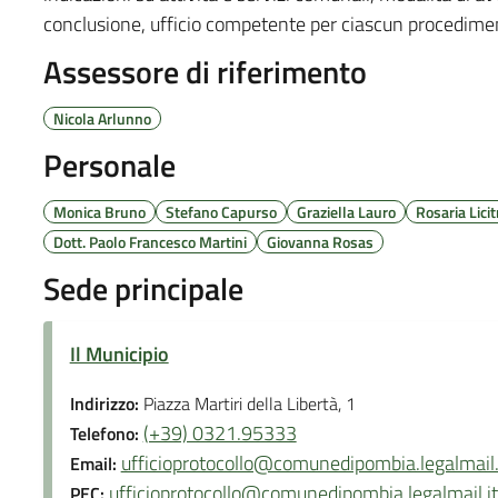
conclusione, ufficio competente per ciascun procedimen
Assessore di riferimento
Nicola Arlunno
Personale
Monica Bruno
Stefano Capurso
Graziella Lauro
Rosaria Licit
Dott. Paolo Francesco Martini
Giovanna Rosas
Sede principale
Il Municipio
Indirizzo:
Piazza Martiri della Libertà, 1
(+39) 0321.95333
Telefono:
ufficioprotocollo@comunedipombia.legalmail.
Email:
ufficioprotocollo@comunedipombia.legalmail.it
PEC: