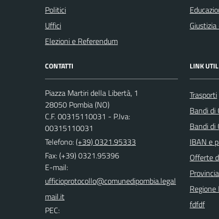
Politici
Educazio
Uffici
Giustizia
Elezioni e Referendum
CONTATTI
LINK UTIL
Piazza Martiri della Libertà, 1
Trasporti
28050 Pombia (NO)
Bandi di
C.F. 00315110031 - P.Iva:
Bandi di
00315110031
Telefono:
(+39) 0321.95333
IBAN e p
Fax: (+39) 0321.95396
Offerte d
E-mail:
Provinci
Regione
fdfdf
PEC: