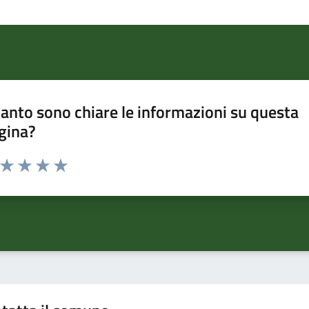
anto sono chiare le informazioni su questa
gina?
a da 1 a 5 stelle la pagina
ta 1 stelle su 5
Valuta 2 stelle su 5
Valuta 3 stelle su 5
Valuta 4 stelle su 5
Valuta 5 stelle su 5