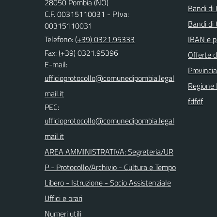
28050 Pombia (NO)
Bandi di
C.F. 00315110031 - P.Iva:
Bandi di
00315110031
Telefono:
(+39) 0321.95333
IBAN e p
Fax: (+39) 0321.95396
Offerte d
E-mail:
Provinci
Regione
fdfdf
PEC:
AREA AMMINISTRATIVA: Segreteria/UR
P - Protocollo/Archivio - Cultura e Tempo
Libero - Istruzione - Socio Assistenziale
Uffici e orari
Numeri utili