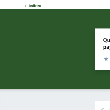
Indietro
Qu
pa
Valut
Valu